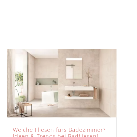
Welche Fliesen fürs Badezimmer?
Ideen & Trends bei Badfliesen!