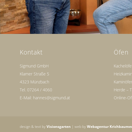
Kontakt
Öfen
Sigmund GmbH
Kachelöf
Klamer Straße 5
Heizkami
4323 Münzbach
Kaminöfe
Tel.
07264 / 4060
Herde – T
E-Mail:
hannes@sigmund.at
Online-O
design & text by
Visionsgarten
| web by
Webagentur Krichbaume