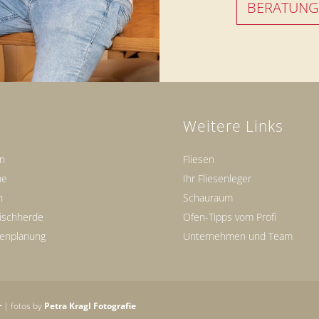
BERATUNG
Weitere Links
en
Fliesen
ne
Ihr Fliesenleger
n
Schauraum
ischherde
Ofen-Tipps vom Profi
fenplanung
Unternehmen und Team
r
| fotos by
Petra Kragl Fotografie