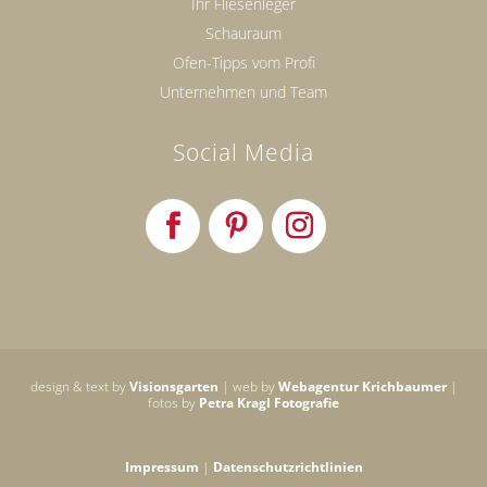
Ihr Fliesenleger
Schauraum
Ofen-Tipps vom Profi
Unternehmen und Team
Social Media
design & text by
Visionsgarten
| web by
Webagentur Krichbaumer
|
fotos by
Petra Kragl Fotografie
Impressum
|
Datenschutzrichtlinien