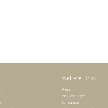
Weitere Links
en
Fliesen
ne
Ihr Fliesenleger
n
Schauraum