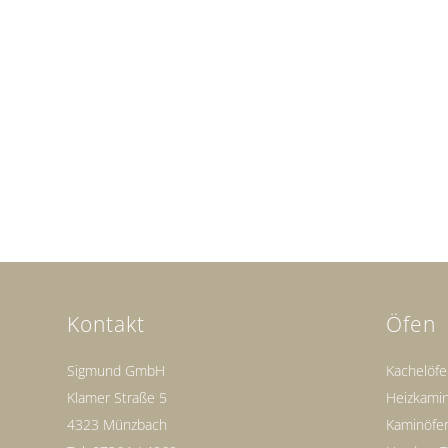
Kontakt
Öfen
Sigmund GmbH
Kachelöf
Klamer Straße 5
Heizkami
4323 Münzbach
Kaminöfe