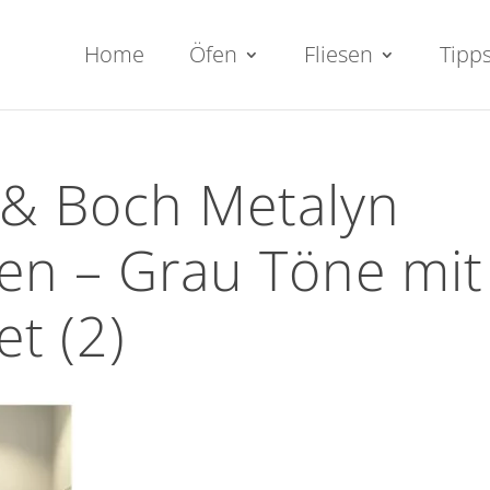
Home
Öfen
Fliesen
Tipp
 & Boch Metalyn
en – Grau Töne mit
t (2)