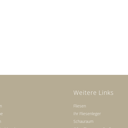
Weitere Links
en
Fliesen
ne
Ihr Fliesenleger
n
Schauraum