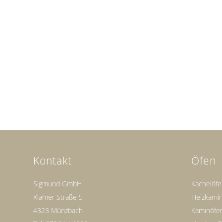
Kontakt
Öfen
Sigmund GmbH
Kachelöf
Klamer Straße 5
Heizkami
4323 Münzbach
Kaminöfe