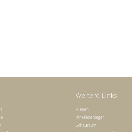
Weitere Links
en
Fliesen
ne
Ihr Fliesenleger
n
Schauraum