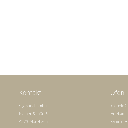
Kontakt
Öfen
Sigmund GmbH
Kachelöf
Klamer Straße 5
Heizkami
4323 Münzbach
Kaminöfe