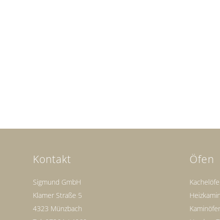
Kontakt
Öfen
Sigmund GmbH
Kachelöf
Klamer Straße 5
Heizkami
4323 Münzbach
Kaminöfe