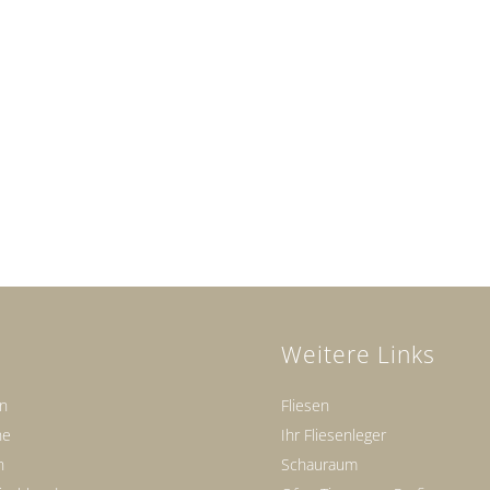
Weitere Links
en
Fliesen
ne
Ihr Fliesenleger
n
Schauraum