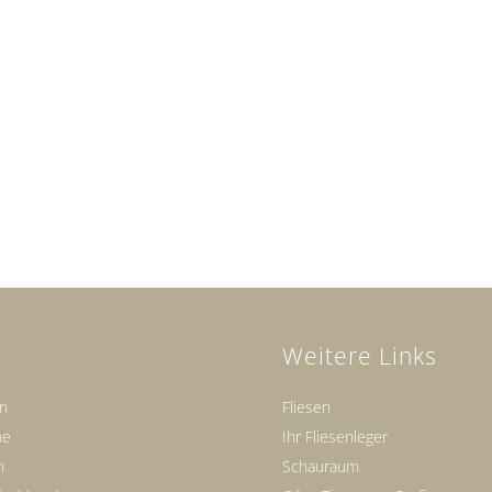
Weitere Links
en
Fliesen
ne
Ihr Fliesenleger
n
Schauraum