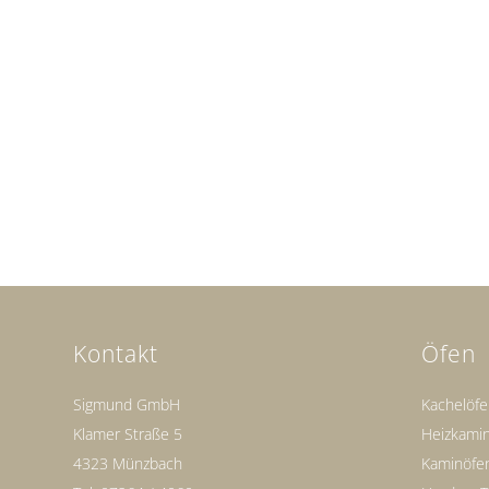
Kontakt
Öfen
Sigmund GmbH
Kachelöf
Klamer Straße 5
Heizkami
4323 Münzbach
Kaminöfe