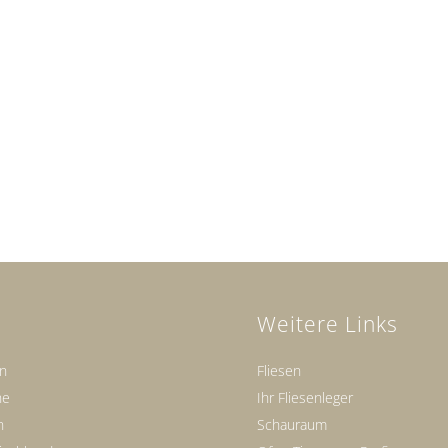
Weitere Links
en
Fliesen
ne
Ihr Fliesenleger
n
Schauraum