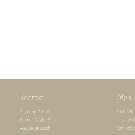
Kontakt
Öfen
Sigmund GmbH
Kachelöf
Klamer Straße 5
Heizkami
4323 Münzbach
Kaminöfe