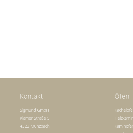
Kontakt
Öfen
Sigmund GmbH
Kachelöf
Klamer Straße 5
Heizkami
4323 Münzbach
Kaminöfe