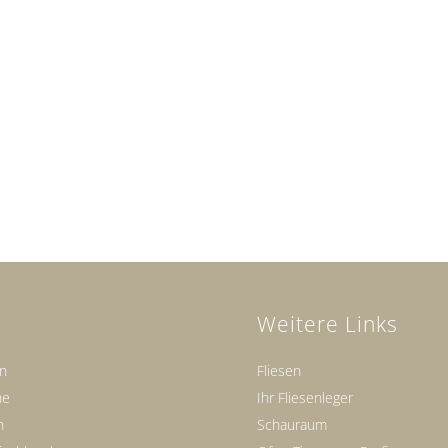
Weitere Links
en
Fliesen
ne
Ihr Fliesenleger
n
Schauraum