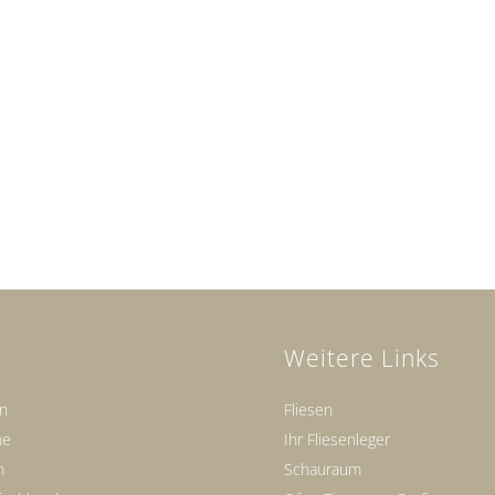
Weitere Links
en
Fliesen
ne
Ihr Fliesenleger
n
Schauraum