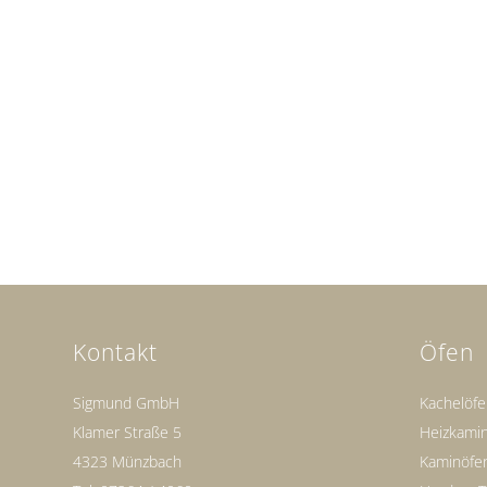
Kontakt
Öfen
Sigmund GmbH
Kachelöf
Klamer Straße 5
Heizkami
4323 Münzbach
Kaminöfe