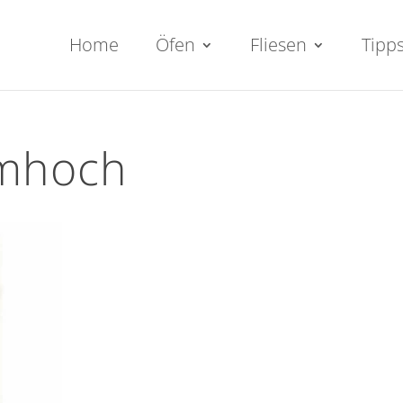
Home
Öfen
Fliesen
Tipp
umhoch