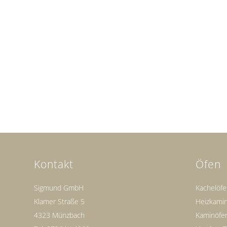
Kontakt
Öfen
Sigmund GmbH
Kachelöf
Klamer Straße 5
Heizkami
4323 Münzbach
Kaminöfe