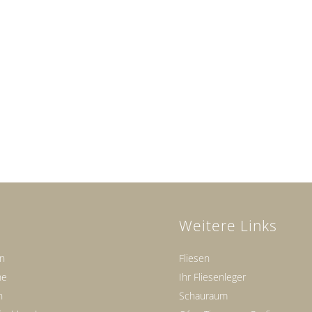
Weitere Links
en
Fliesen
ne
Ihr Fliesenleger
n
Schauraum