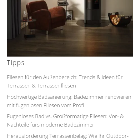
Tipps
Fliesen für den Außenbereich: Trends & Ideen für
Terrassen & Terrassenfliesen
Hochwertige Badsanierung: Badezimmer renovieren
mit fugenlosen Fliesen vom Profi
Fugenloses Bad vs. Großformatige Fliesen: Vor- &
Nachteile fürs moderne Badezimmer
Herausforderung Terrassenbelag: Wie Ihr Outdoor-