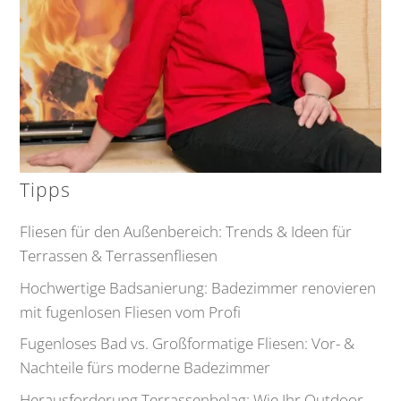
Tipps
Fliesen für den Außenbereich: Trends & Ideen für
Terrassen & Terrassenfliesen
Hochwertige Badsanierung: Badezimmer renovieren
mit fugenlosen Fliesen vom Profi
Fugenloses Bad vs. Großformatige Fliesen: Vor- &
Nachteile fürs moderne Badezimmer
Herausforderung Terrassenbelag: Wie Ihr Outdoor-