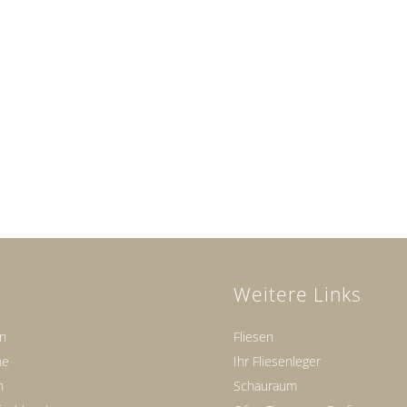
Weitere Links
en
Fliesen
ne
Ihr Fliesenleger
n
Schauraum