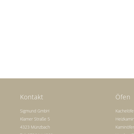
Kontakt
Öfen
Sigmund GmbH
Kachelöf
Klamer Straße 5
Heizkami
4323 Münzbach
Kaminöfe